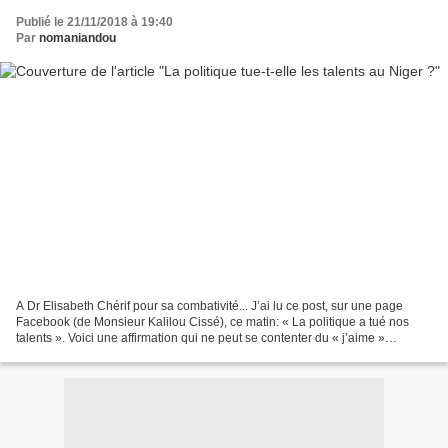
Publié le 21/11/2018 à 19:40
Par
nomaniandou
A Dr Elisabeth Chérif pour sa combativité... J’ai lu ce post, sur une page
Facebook (de Monsieur Kalilou Cissé), ce matin: « La politique a tué nos
talents ». Voici une affirmation qui ne peut se contenter du « j’aime »
classique car, en vérité, c’est...