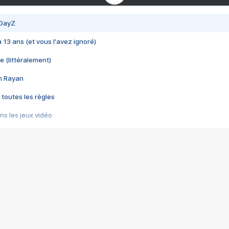
 DayZ
 a 13 ans (et vous l'avez ignoré)
e (littéralement)
im Rayan
 toutes les règles
s les jeux vidéo
us choquant de Rockstar ? - Le scandale BULLY
e plus moche de Steam
du RÊVE tourne au CAUCHEMAR
pendant 8 heures
it… à tort
umiliés par un jeu vidéo