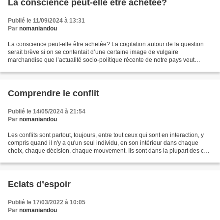
La conscience peut-elle être achetée?
Publié le 11/09/2024 à 13:31
Par
nomaniandou
La conscience peut-elle être achetée? La cogitation autour de la question
serait brève si on se contentait d’une certaine image de vulgaire
marchandise que l’actualité socio-politique récente de notre pays veut
donner de « l’engagement citoyen», de «...
Comprendre le conflit
Publié le 14/05/2024 à 21:54
Par
nomaniandou
Les conflits sont partout, toujours, entre tout ceux qui sont en interaction, y
compris quand il n'y a qu'un seul individu, en son intérieur dans chaque
choix, chaque décision, chaque mouvement. Ils sont dans la plupart des cas
imperceptible, paisible,...
Eclats d’espoir
Publié le 17/03/2022 à 10:05
Par
nomaniandou